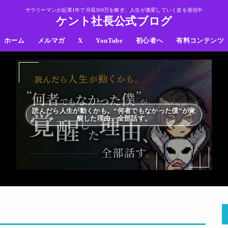
サラリーマンが起業1年で月収300万を稼ぎ、人生が激変していく姿を発信中
ケント社長公式ブログ
ホーム
メルマガ
X
YouTube
初心者へ
有料コンテンツ
読んだら人生が動くかも。“何者でもなかった僕”が覚
醒した理由、全部話す。