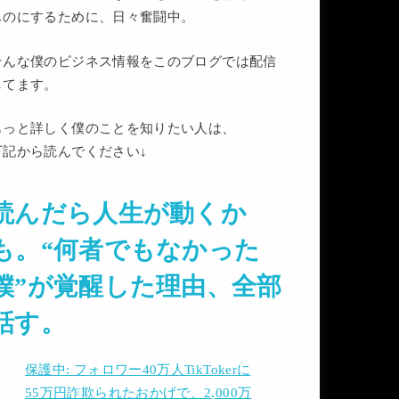
ものにするために、日々奮闘中。
そんな僕のビジネス情報をこのブログでは配信
してます。
もっと詳しく僕のことを知りたい人は、
下記から読んでください↓
読んだら人生が動くか
も。“何者でもなかった
僕”が覚醒した理由、全部
話す。
保護中: フォロワー40万人TikTokerに
55万円詐欺られたおかげで、2,000万