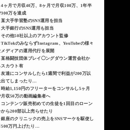
・4ヶ月で月収40万、8ヶ月で月収100万、1年半
で300万を達成
・某大手学習塾のSNS運用を担当
・大手銀行のSNS運用も担当
・その他50社以上のアカウント監修
TikTokのみならずInstagram、YouTubeの様々
なメディアの運用
代行を展開
・某格闘技団体ブレイ◯ングダウン運営会社か
らスカウト有
・友達にコンサルしたら1週間で利益が200万以
上出てしまったり…
・時給1,150円のフリーターをコンサルし5ヶ月
で月収50万の動画編集者へ
・コンテンツ販売初めての生徒を1回目のローン
チから200部以上売らせたり
・銀座のクリニックの売上をSNSマーケを駆使し
月500万円上げたり…