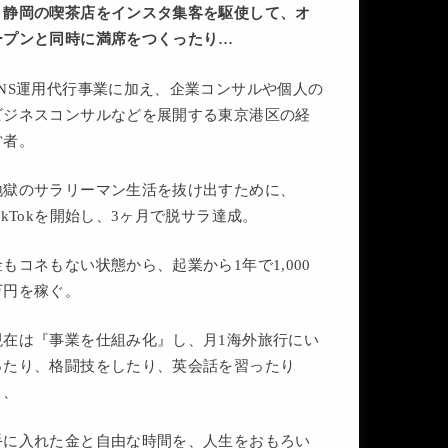
・静岡の喫茶店をインスタ集客を駆使して、オ
ープンと同時に満席をつくったり…
SNS運用代行事業に加え、企業コンサルや個人の
ビジネスコンサルなどを展開する東京港区の経
営者。
地獄のサラリーマン生活を抜け出すために、
TikTokを開始し、3ヶ月で脱サラ達成。
金もコネもない状態から、起業から1年で1,000
万円を稼ぐ。
現在は『事業を仕組み化』し、月1海外旅行にい
ったり、格闘技をしたり、英会話を習ったり
と、
手に入れた金と自由な時間を、人生をおもろい