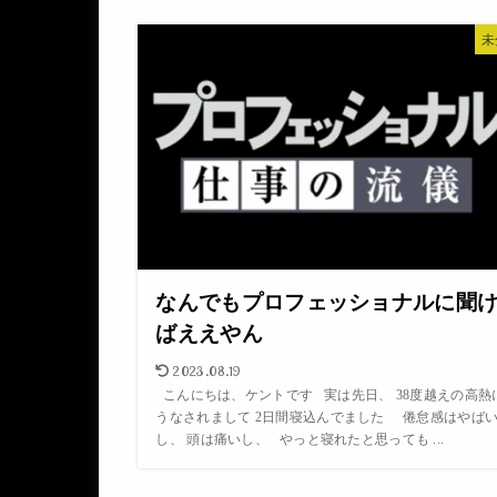
未
なんでもプロフェッショナルに聞
ばええやん
2023.08.19
こんにちは、ケントです 実は先日、 38度越えの高熱
うなされまして 2日間寝込んでました 倦怠感はやば
し、 頭は痛いし、 やっと寝れたと思っても ...